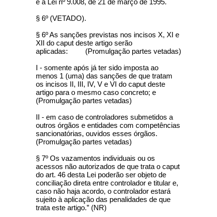
e a Lei nº 9.008, de 21 de março de 1995.
§ 6º (VETADO).
§ 6º As sanções previstas nos incisos X, XI e
XII do caput deste artigo serão
aplicadas: (Promulgação partes vetadas)
I - somente após já ter sido imposta ao
menos 1 (uma) das sanções de que tratam
os incisos II, III, IV, V e VI do caput deste
artigo para o mesmo caso concreto; e
(Promulgação partes vetadas)
II - em caso de controladores submetidos a
outros órgãos e entidades com competências
sancionatórias, ouvidos esses órgãos.
(Promulgação partes vetadas)
§ 7º Os vazamentos individuais ou os
acessos não autorizados de que trata o caput
do art. 46 desta Lei poderão ser objeto de
conciliação direta entre controlador e titular e,
caso não haja acordo, o controlador estará
sujeito à aplicação das penalidades de que
trata este artigo.” (NR)