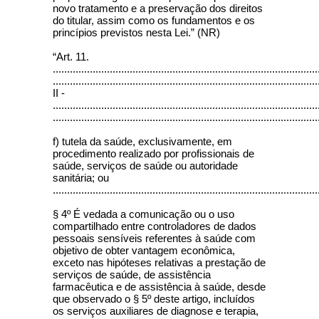
novo tratamento e a preservação dos direitos
do titular, assim como os fundamentos e os
princípios previstos nesta Lei.” (NR)
“Art. 11.
.............................................................................................
.............................................................................................
II -
.............................................................................................
.............................................................................................
f) tutela da saúde, exclusivamente, em
procedimento realizado por profissionais de
saúde, serviços de saúde ou autoridade
sanitária; ou
.............................................................................................
§ 4º É vedada a comunicação ou o uso
compartilhado entre controladores de dados
pessoais sensíveis referentes à saúde com
objetivo de obter vantagem econômica,
exceto nas hipóteses relativas a prestação de
serviços de saúde, de assistência
farmacêutica e de assistência à saúde, desde
que observado o § 5º deste artigo, incluídos
os serviços auxiliares de diagnose e terapia,