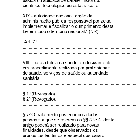
básica ou aplicada de caráter histórico,
científico, tecnológico ou estatístico; e
XIX - autoridade nacional: órgão da
administração pública responsável por zelar,
implementar e fiscalizar o cumprimento desta
Lei em todo o território nacional.” (NR)
“Art. 7º
.............................................................................................
.............................................................................................
VIII - para a tutela da saúde, exclusivamente,
em procedimento realizado por profissionais
de saúde, serviços de saúde ou autoridade
sanitária;
.............................................................................................
§ 1º (Revogado).
§ 2º (Revogado).
.............................................................................................
§ 7º O tratamento posterior dos dados
pessoais a que se referem os §§ 3º e 4º deste
artigo poderá ser realizado para novas
finalidades, desde que observados os
propósitos legítimos e específicos para o