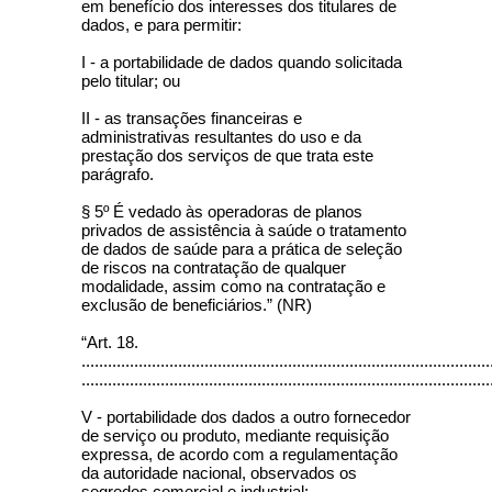
em benefício dos interesses dos titulares de
dados, e para permitir:
I - a portabilidade de dados quando solicitada
pelo titular; ou
II - as transações financeiras e
administrativas resultantes do uso e da
prestação dos serviços de que trata este
parágrafo.
§ 5º É vedado às operadoras de planos
privados de assistência à saúde o tratamento
de dados de saúde para a prática de seleção
de riscos na contratação de qualquer
modalidade, assim como na contratação e
exclusão de beneficiários.” (NR)
“Art. 18.
.............................................................................................
.............................................................................................
V - portabilidade dos dados a outro fornecedor
de serviço ou produto, mediante requisição
expressa, de acordo com a regulamentação
da autoridade nacional, observados os
segredos comercial e industrial;