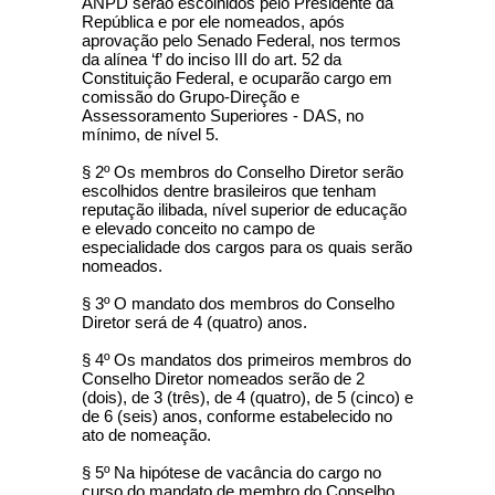
ANPD serão escolhidos pelo Presidente da
República e por ele nomeados, após
aprovação pelo Senado Federal, nos termos
da alínea ‘f’ do inciso III do art. 52 da
Constituição Federal, e ocuparão cargo em
comissão do Grupo-Direção e
Assessoramento Superiores - DAS, no
mínimo, de nível 5.
§ 2º Os membros do Conselho Diretor serão
escolhidos dentre brasileiros que tenham
reputação ilibada, nível superior de educação
e elevado conceito no campo de
especialidade dos cargos para os quais serão
nomeados.
§ 3º O mandato dos membros do Conselho
Diretor será de 4 (quatro) anos.
§ 4º Os mandatos dos primeiros membros do
Conselho Diretor nomeados serão de 2
(dois), de 3 (três), de 4 (quatro), de 5 (cinco) e
de 6 (seis) anos, conforme estabelecido no
ato de nomeação.
§ 5º Na hipótese de vacância do cargo no
curso do mandato de membro do Conselho