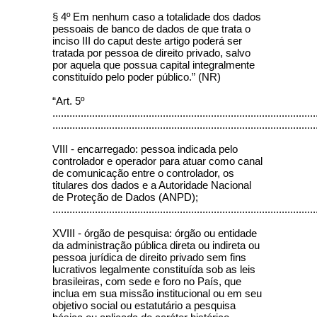
§ 4º Em nenhum caso a totalidade dos dados
pessoais de banco de dados de que trata o
inciso III do caput deste artigo poderá ser
tratada por pessoa de direito privado, salvo
por aquela que possua capital integralmente
constituído pelo poder público.” (NR)
“Art. 5º
.............................................................................................
.............................................................................................
VIII - encarregado: pessoa indicada pelo
controlador e operador para atuar como canal
de comunicação entre o controlador, os
titulares dos dados e a Autoridade Nacional
de Proteção de Dados (ANPD);
.............................................................................................
XVIII - órgão de pesquisa: órgão ou entidade
da administração pública direta ou indireta ou
pessoa jurídica de direito privado sem fins
lucrativos legalmente constituída sob as leis
brasileiras, com sede e foro no País, que
inclua em sua missão institucional ou em seu
objetivo social ou estatutário a pesquisa