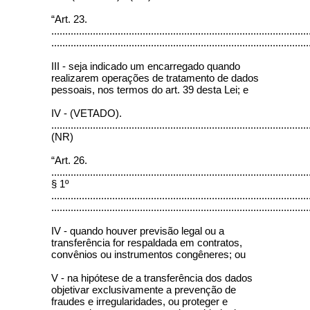
“Art. 23.
.............................................................................................
.............................................................................................
III - seja indicado um encarregado quando
realizarem operações de tratamento de dados
pessoais, nos termos do art. 39 desta Lei; e
IV - (VETADO).
.............................................................................................
(NR)
“Art. 26.
.............................................................................................
§ 1º
.............................................................................................
.............................................................................................
IV - quando houver previsão legal ou a
transferência for respaldada em contratos,
convênios ou instrumentos congêneres; ou
V - na hipótese de a transferência dos dados
objetivar exclusivamente a prevenção de
fraudes e irregularidades, ou proteger e