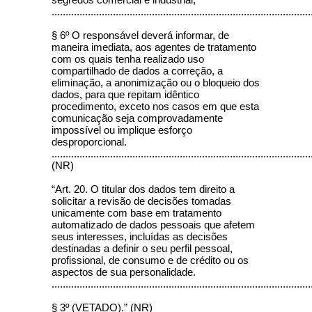
.............................................................................................
§ 6º O responsável deverá informar, de
maneira imediata, aos agentes de tratamento
com os quais tenha realizado uso
compartilhado de dados a correção, a
eliminação, a anonimização ou o bloqueio dos
dados, para que repitam idêntico
procedimento, exceto nos casos em que esta
comunicação seja comprovadamente
impossível ou implique esforço
desproporcional.
.............................................................................................
(NR)
“Art. 20. O titular dos dados tem direito a
solicitar a revisão de decisões tomadas
unicamente com base em tratamento
automatizado de dados pessoais que afetem
seus interesses, incluídas as decisões
destinadas a definir o seu perfil pessoal,
profissional, de consumo e de crédito ou os
aspectos de sua personalidade.
.............................................................................................
§ 3º (VETADO).” (NR)