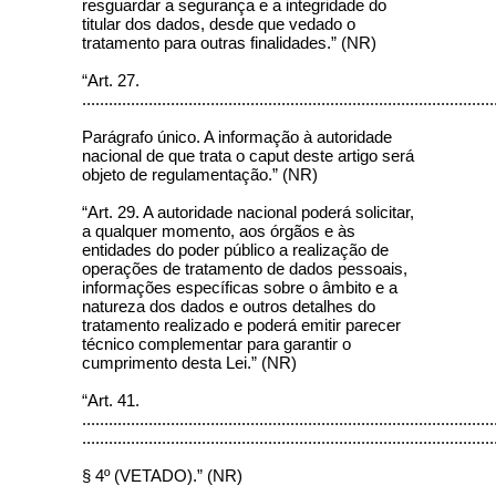
resguardar a segurança e a integridade do
titular dos dados, desde que vedado o
tratamento para outras finalidades.” (NR)
“Art. 27.
.............................................................................................
Parágrafo único. A informação à autoridade
nacional de que trata o caput deste artigo será
objeto de regulamentação.” (NR)
“Art. 29. A autoridade nacional poderá solicitar,
a qualquer momento, aos órgãos e às
entidades do poder público a realização de
operações de tratamento de dados pessoais,
informações específicas sobre o âmbito e a
natureza dos dados e outros detalhes do
tratamento realizado e poderá emitir parecer
técnico complementar para garantir o
cumprimento desta Lei.” (NR)
“Art. 41.
.............................................................................................
.............................................................................................
§ 4º (VETADO).” (NR)