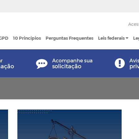
Aces
LGPD
10 Princípios
Perguntas Frequentes
Leis federais
Le
ar
Acompanhe sua
Avi
mação
solicitação
pri