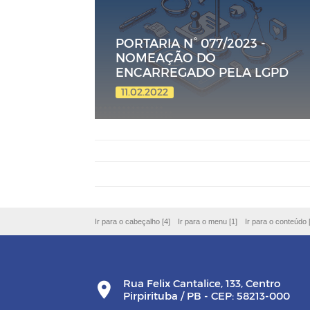
PORTARIA N° 077/2023 -
NOMEAÇÃO DO
ENCARREGADO PELA LGPD
11.02.2022
Ir para o cabeçalho [4]
Ir para o menu [1]
Ir para o conteúdo 
Rua Felix Cantalice, 133, Centro
Pirpirituba / PB - CEP: 58213-000