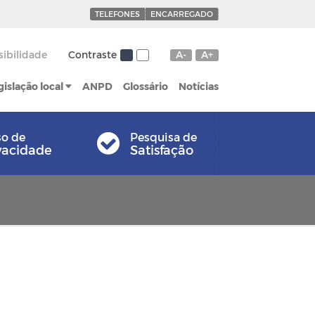
TELEFONES
ENCARREGADO
sibilidade
Contraste
A-
A+
gislação local
ANPD
Glossário
Notícias
so de
Pesquisa de
vacidade
Satisfação