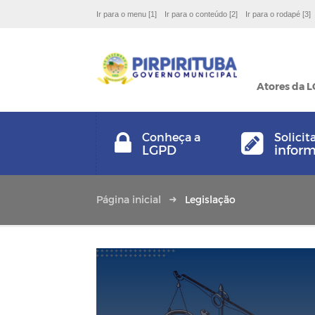
Ir para o menu [1]
Ir para o conteúdo [2]
Ir para o rodapé [3]
Atores da 
Conheça a
Solicit
LGPD
infor
Página inicial
Legislação